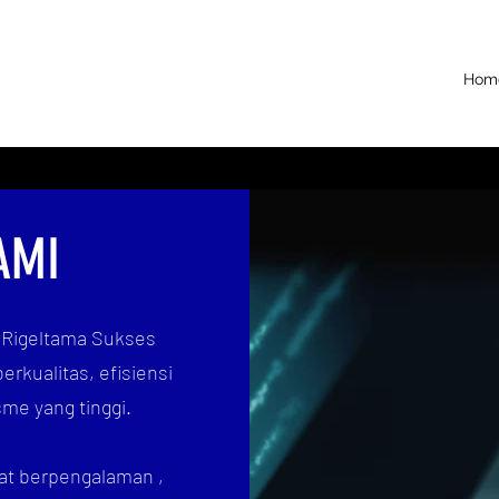
Hom
AMI
. Rigeltama Sukses
erkualitas, efisiensi
sme yang tinggi.
gat berpengalaman
,