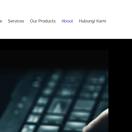
e
Services
Our Products
About
Hubungi Kami