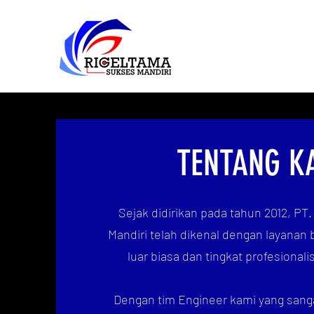
TENTANG K
Sejak didirikan pada tahun 2012, PT
Mandiri telah dikenal dengan layanan b
luar biasa dan tingkat profesionali
Dengan tim Engineer kami yang san